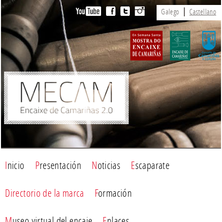
Galego
Castellano
Inicio
Presentación
Noticias
Escaparate
Directorio de la marca
Formación
Museo virtual del encaje
Enlaces