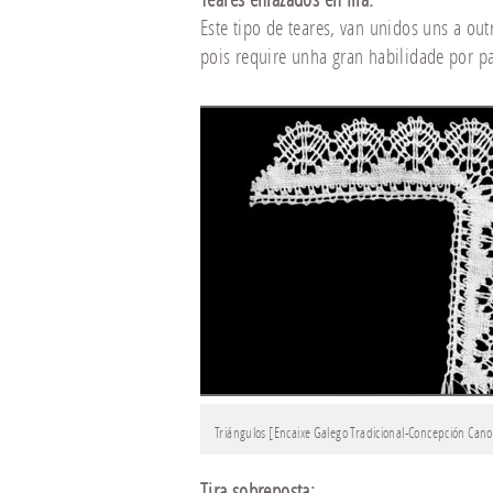
Este tipo de teares, van unidos uns a out
pois require unha gran habilidade por pa
Triángulos [Encaixe Galego Tradicional-Concepción Cano
Tira sobreposta: