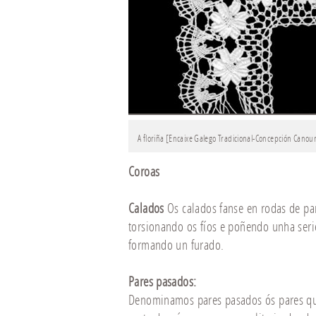
A floriña [Encaixe Galego Tradicional-Concepción Canour
Coroas
Calados
Os calados fanse en rodas de par
torsionando os fíos e poñendo unha seri
formando un furado.
Pares pasados:
Denominamos pares pasados ós pares q