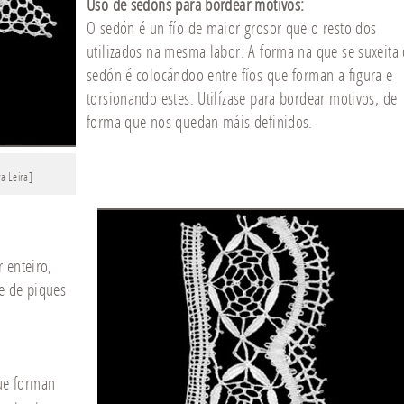
Uso de sedóns para bordear motivos
:
O sedón é un fío de maior grosor que o resto dos
utilizados na mesma labor. A forma na que se suxeita
sedón é colocándoo entre fíos que forman a figura e
torsionando estes. Utilízase para bordear motivos, de
forma que nos quedan máis definidos.
a Leira]
 enteiro,
e de piques
ue forman