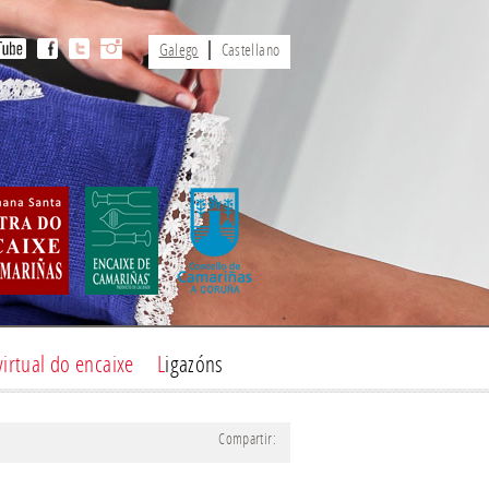
Galego
Castellano
virtual do encaixe
Ligazóns
Compartir: