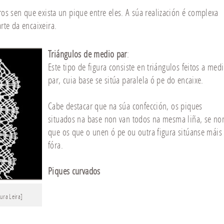
ros sen que exista un pique entre eles. A súa realización é complexa
rte da encaixeira.
Triángulos de medio par
:
Este tipo de figura consiste en triángulos feitos a med
par, cuia base se sitúa paralela ó pe do encaixe.
Cabe destacar que na súa confección, os piques
situados na base non van todos na mesma liña, se no
que os que o unen ó pe ou outra figura sitúanse máis
fóra.
Piques curvados
ura Leira]