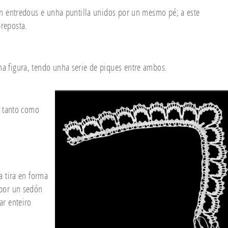
un entredous e unha puntilla unidos por un mesmo pé; a este
reposta.
a figura, tendo unha serie de piques entre ambos.
a tanto como
)
a tira en forma
 por un sedón
ar enteiro