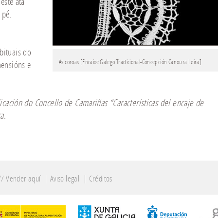
este ata
 pé.
bituais do
As coroas [Encaixe Galego Tradicional-Concepción Canoura Leira]
mensións e
licación do Concello de Camariñas
“
Características del encaje de
ra
.
//
Vender aquí
|
Aviso legal
|
Créditos