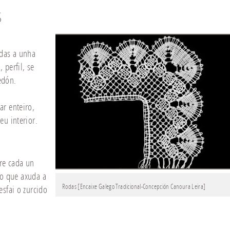
S
das a unha
 perfil, se
edón.
ar enteiro,
eu interior.
tre cada un
sto que axuda a
Rodas [Encaixe Galego Tradicional-Concepción Canoura Leira]
esfai o zurcido