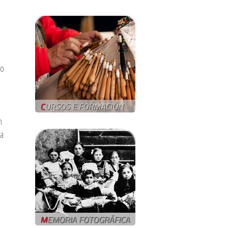
io
n
 a