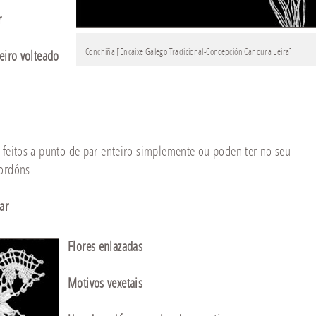
r
Conchiña [Encaixe Galego Tradicional-Concepción Canoura Leira]
eiro volteado
 feitos a punto de par enteiro simplemente ou poden ter no seu
cordóns.
ar
Flores enlazadas
Motivos vexetais