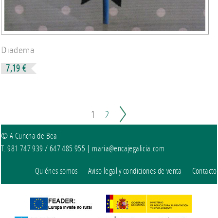
Diadema
7,19 €
1
2
© A Cuncha de Bea
T. 981 747 939 / 647 485 955 |
maria@encajegalicia.com
Quiénes somos
Aviso legal y condiciones de venta
Contacto