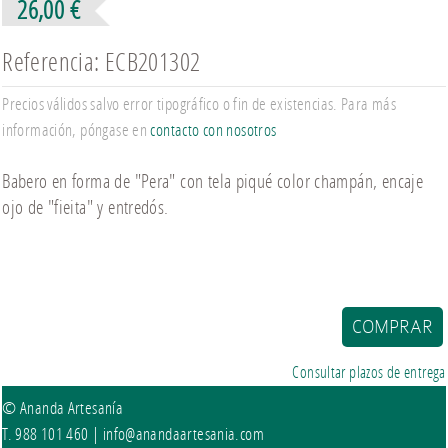
26,00 €
Referencia: ECB201302
Precios válidos salvo error tipográfico o fin de existencias. Para más
información, póngase en
contacto con nosotros
Babero en forma de "Pera" con tela piqué color champán, encaje
ojo de "fieita" y entredós.
Consultar plazos de entrega
© Ananda Artesanía
T. 988 101 460 |
info@anandaartesania.com