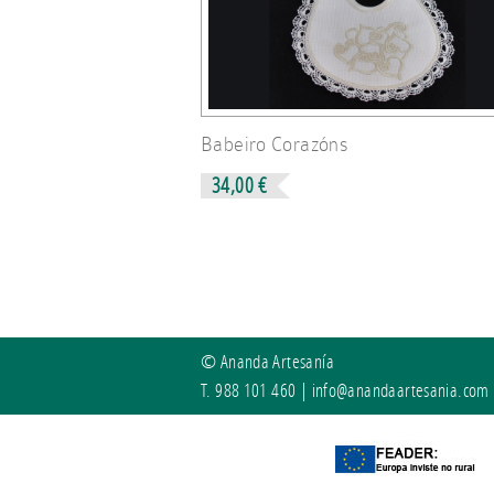
Babeiro Corazóns
34,00 €
© Ananda Artesanía
T. 988 101 460 |
info@anandaartesania.com