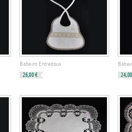
Babeiro Entredous
Babei
26,00 €
24,00