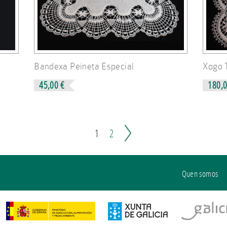
Bandexa Peineta Especial
Xogo 
45,00 €
180,0
1
2
Quen somos