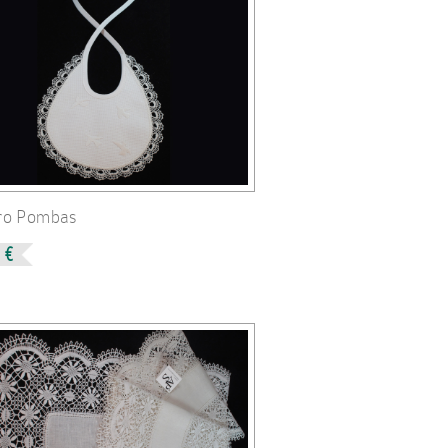
ro Pombas
 €