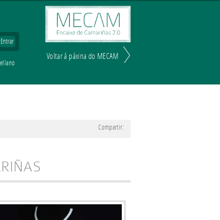
Voltar á páxina do MECAM
tellano
Compartir:
ARIÑAS