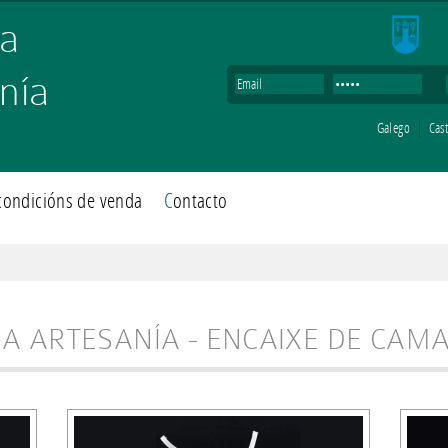
nía
Galego
Cas
e condicións de venda
Contacto
DA ARTESANÍA - ENCAIXE DE CAM